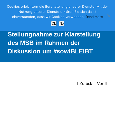
Skip
Cookies erleichtern die Bereitstellung unserer Dienste. Mit der
to
Nutzung unserer Dienste erklären Sie sich damit
einverstanden, dass wir Cookies verwenden.
Read more
content
Ok
No
Stellungnahme zur Klarstellung
des MSB im Rahmen der
Diskussion um #sowiBLEIBT
Zurück
Vor
Zeige
grösseres