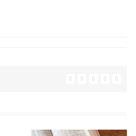
Facebook
X
Pinterest
Vk
E-
Mail