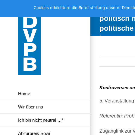
Skip
politisch 
Cookies erleichtern die Bereitstellung unserer Diens
to
politisch
content
politische
in unserer
Demokrati
Kontroversen um
Home
5. Veranstaltun
Wir über uns
Referentin: Prof
Ich bin nicht neutral …*
Zuganglink zur 
Abiturpreis Sowi