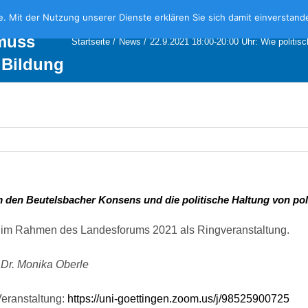
darf, wie
te. Mit der Nutzung unserer Dienste erklären Sie sich damit einversta
 muss
Startseite
News
22.9.2021 18:00-20:00 Uhr: Wie politisc
 Bildung
e sein?
 den Beutelsbacher Konsens und die politische Haltung von pol
g im Rahmen des Landesforums 2021 als Ringveranstaltung.
. Dr. Monika Oberle
Veranstaltung:
https://uni-goettingen.zoom.us/j/98525900725