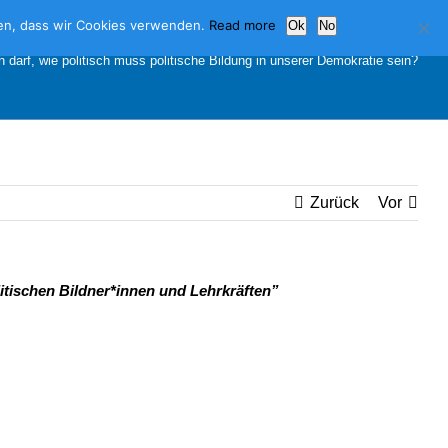
nden, dass wir Cookies verwenden.
Read more
Ok
No
h darf, wie politisch muss politische Bildung in unserer Demokratie sein?
Zurück
Vor
itischen Bildner*innen und Lehrkräften”