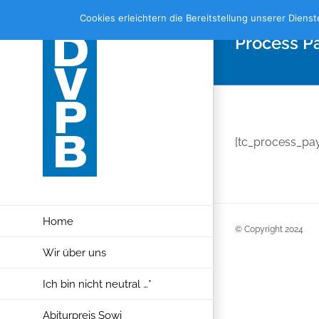
Skip
Cookies erleichtern die Bereitstellung unserer Diens
to
Process P
content
[tc_process_pa
Home
© Copyright 2024
Wir über uns
Ich bin nicht neutral …*
Abiturpreis Sowi