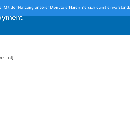
te. Mit der Nutzung unserer Dienste erklären Sie sich damit einversta
ayment
yment]