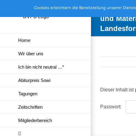
Skip
Geschützt
Cookies erleichtern die Bereitstellung unserer Diens
to
und Mater
content
Landesfo
Home
Wir über uns
Ich bin nicht neutral …*
Abiturpreis Sowi
Dieser Inhalt is
Tagungen
Passwort:
Zeitschriften
Mitgliederbereich