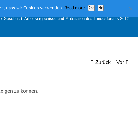
nden, dass wir Cookies verwenden.
Read more
Ok
No
Geschützt: Arbeitsergebnisse und Materialien des Landesforums 2012
Zurück
Vor
nzeigen zu können.