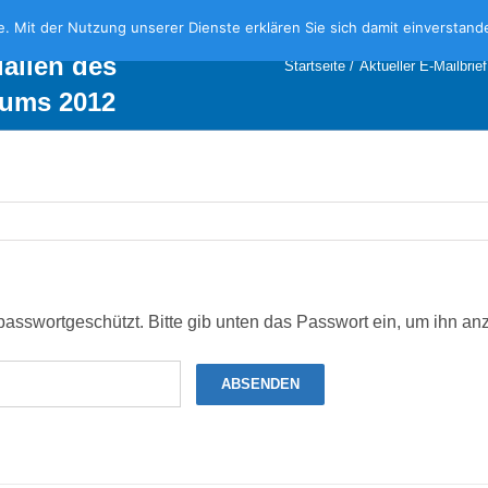
: Arbeitsergebnisse
te. Mit der Nutzung unserer Dienste erklären Sie sich damit einversta
ialien des
Startseite
Aktueller E-Mailbrief
rums 2012
t passwortgeschützt. Bitte gib unten das Passwort ein, um ihn a